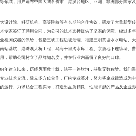
等领域，用户遍布中国大陆各省市、港澳台地区、亚洲、非洲部分国家及
大设计院、科研机构、高等院校等有长期的合作协议，研发了大量新型传
术专家签订了聘用合同，为公司的技术支持提供了坚实的保障。经过多年
全检测仪器的供给，包括三峡工程边坡治理、福建三明黄塘水水电站、天
南站基坑、港珠澳大桥工程、乌海干里沟水库工程、京唐地下连续墙、曹
用，帮助公司树立了品牌知名度，并在行业内赢得了良好的口碑。
004年建立以来，历经风雨数十载，踏平一路坎坷，获取无数称赞。我们
专业技术交流，建立多方位合作，广纳专业英才，努力将企业锻造成为中
的运行。力求贴合工程实际，打造出品质精良、性能卓越的产品及企业形