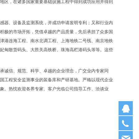
地区，在诸多国家重要基础设施工程中得到成功应用并得到
感器、设备及监测系统，并成功申请发明专利；又和行业内
积极的市场开拓，凭借卓越的产品质量，先后承担了众多国
津港连海工程、南水北调工程、上海地铁二号线、南京地铁
妃甸散货码头、大胜关高铁桥、珠海高栏港码头等等。这些
秉承诚信、规范、科学、卓越的企业理念，广交业内专家同
国工程安全监测事业的装备库和产研基地。严格以现代企业
象。热忱欢迎各界专家、客户光临公司指导工作、洽谈业
Q
02
13