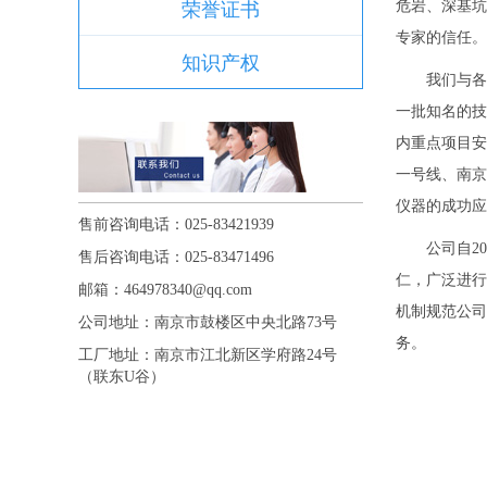
荣誉证书
危岩、深基坑
专家的信任。
知识产权
我们与各
一批知名的技
内重点项目安
一号线、南京
仪器的成功应
售前咨询电话：025-83421939
公司自2
售后咨询电话：025-83471496
仁，广泛进行
邮箱：
464978340@qq.com
机制规范公司
公司地址：
南京
市
鼓楼区
中央北路7
3
号
务。
工厂地址：南京市江北新区学府路24号
（联东U谷）