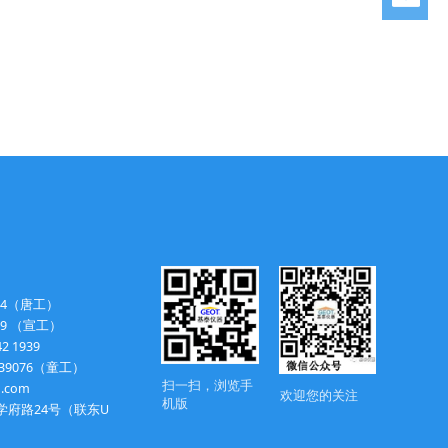
534（唐工）
39 （宣工）
 1939
39076（童工）
扫一扫，浏览手
.
com
欢迎您的关注
机版
府路24号（联东U