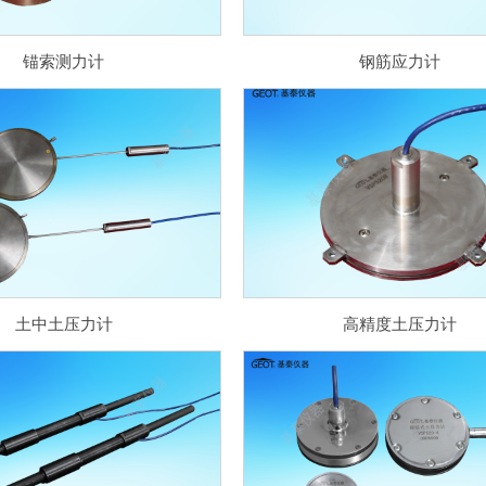
锚索测力计
钢筋应力计
土中土压力计
高精度土压力计