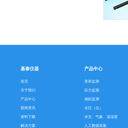
基泰仪器
产品中心
首页
变形监测
关于我们
应力监测
产品中心
倾斜监测
新闻资讯
水压（位）
资料下载
水文、气象、温湿度
解决方案
人工数据采集