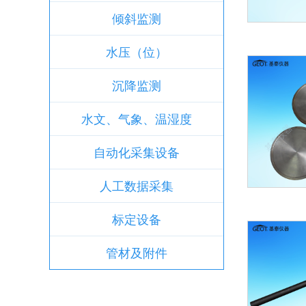
倾斜监测
水压（位）
沉降监测
水文、气象、温湿度
自动化采集设备
人工数据采集
标定设备
管材及附件