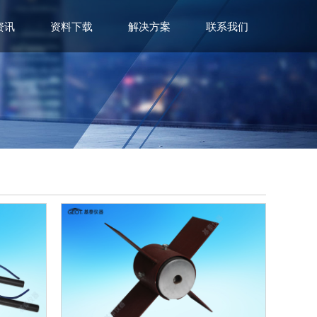
资讯
资料下载
解决方案
联系我们